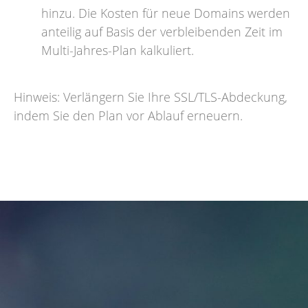
hinzu. Die Kosten für neue Domains werden
anteilig auf Basis der verbleibenden Zeit im
Multi-Jahres-Plan kalkuliert.
Hinweis: Verlängern Sie Ihre SSL/TLS-Abdeckung,
indem Sie den Plan vor Ablauf erneuern.