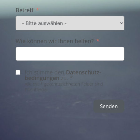
Betreff
Wie können wir Ihnen helfen?
Ich stimme den
Datenschutz­
bedingungen
zu. *
Alle mit * gekennzeichneten Felder sind
Pflichtfelder.
Senden
Alternative: